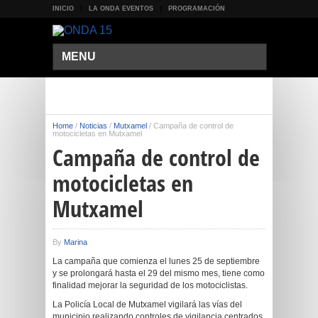
INICIO
LA ONDA EVENTOS
PROGRAMACIÓN
MENU
Home
/
Noticias
/
Mutxamel
/
Campaña de control de
motocicletas en Mutxamel
Campaña de control de
motocicletas en
Mutxamel
By
Marina
La campaña que comienza el lunes 25 de septiembre
y se prolongará hasta el 29 del mismo mes, tiene como
finalidad mejorar la seguridad de los motociclistas.
La Policía Local de Mutxamel vigilará las vías del
municipio realizando controles de vigilancia centrados