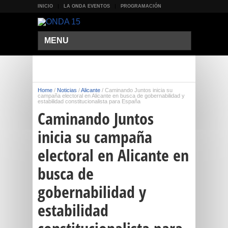
INICIO
LA ONDA EVENTOS
PROGRAMACIÓN
MENU
Home
/
Noticias
/
Alicante
/
Caminando Juntos inicia su
campaña electoral en Alicante en busca de gobernabilidad y
estabilidad constitucionalista para España
Caminando Juntos
inicia su campaña
electoral en Alicante en
busca de
gobernabilidad y
estabilidad