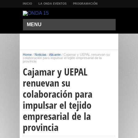
INICIO
LA ONDA EVENTOS
PROGRAMACIÓN
MENU
Home
/
Noticias
/
Alicante
/
Cajamar y UEPAL renuevan su
colaboración para impulsar el tejido empresarial de la
provincia
Cajamar y UEPAL
renuevan su
colaboración para
impulsar el tejido
empresarial de la
provincia