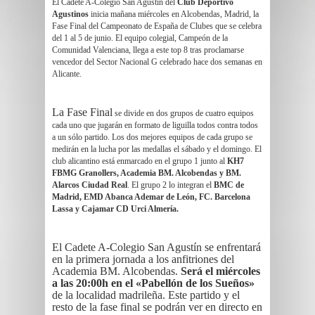
El Cadete A-Colegio San Agustín del
Club Deportivo
Agustinos
inicia mañana miércoles en Alcobendas, Madrid, la
Fase Final del Campeonato de España de Clubes que se celebra
del 1 al 5 de junio. El equipo colegial, Campeón de la
Comunidad Valenciana, llega a este top 8 tras proclamarse
vencedor del Sector Nacional G celebrado hace dos semanas en
Alicante.
La Fase Final
se divide en dos grupos de cuatro equipos
cada uno que jugarán en formato de liguilla todos contra todos
a un sólo partido. Los dos mejores equipos de cada grupo se
medirán en la lucha por las medallas el sábado y el domingo. El
club alicantino está enmarcado en el grupo 1 junto al
KH7
FBMG Granollers, Academia BM. Alcobendas y BM.
Alarcos Ciudad Real
. El grupo 2 lo integran el
BMC de
Madrid, EMD Abanca Ademar de León, FC. Barcelona
Lassa y Cajamar CD Urci Almería.
El Cadete A-Colegio San Agustín se enfrentará
en la primera jornada a los anfitriones del
Academia BM. Alcobendas.
Será el miércoles
a las 20:00h en el «Pabellón de los Sueños»
de la localidad madrileña. Este partido y el
resto de la fase final se podrán ver en directo en