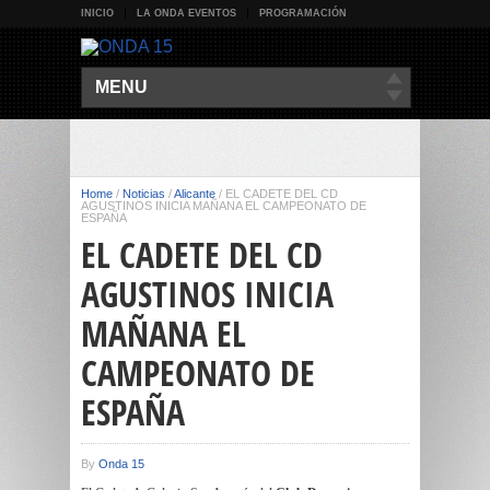
INICIO
LA ONDA EVENTOS
PROGRAMACIÓN
MENU
Home
/
Noticias
/
Alicante
/
EL CADETE DEL CD
AGUSTINOS INICIA MAÑANA EL CAMPEONATO DE
ESPAÑA
EL CADETE DEL CD
AGUSTINOS INICIA
MAÑANA EL
CAMPEONATO DE
ESPAÑA
By
Onda 15