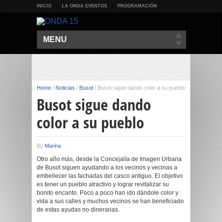
INICIO
LA ONDA EVENTOS
PROGRAMACIÓN
MENU
Home
/
Noticias
/
Busot
/
Busot sigue dando color a su pueblo
Busot sigue dando
color a su pueblo
By
Marina
Otro año más, desde la Concejalía de Imagen Urbana
de Busot siguen ayudando a los vecinos y vecinas a
embellecer las fachadas del casco antiguo. El objetivo
es tener un pueblo atractivo y lograr revitalizar su
bonito encanto. Poco a poco han ido dándole color y
vida a sus calles y muchos vecinos se han beneficiado
de estas ayudas no dinerarias.