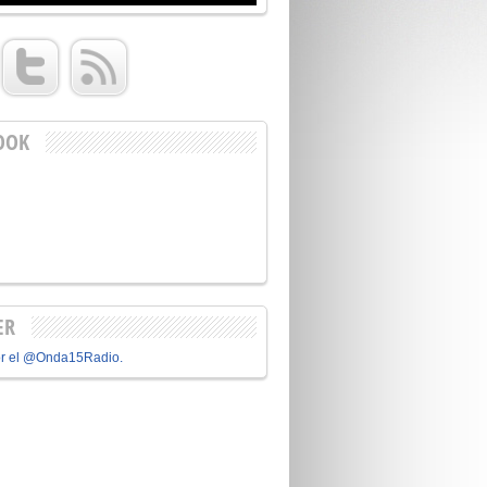
OOK
ER
or el @Onda15Radio.