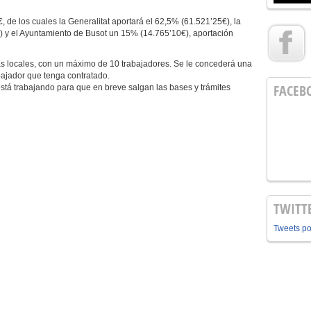
, de los cuales la Generalitat aportará el 62,5% (61.521’25€), la
) y el Ayuntamiento de Busot un 15% (14.765’10€), aportación
locales, con un máximo de 10 trabajadores. Se le concederá una
bajador que tenga contratado.
FACEB
stá trabajando para que en breve salgan las bases y trámites
TWITT
Tweets p