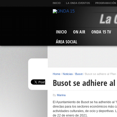
INICIO
LA ONDA EVENTOS
PROGRAMACIÓN
INICIO
ON AIR
ONDA 15 TV
ÁREA SOCIAL
Home
/
Noticias
/
Busot
/
Busot se adhiere al ‘Plan 
Busot se adhiere al 
By
Marina
El Ayuntamiento de Busot se ha adherido al “
directas para los sectores económicos más ca
actividades culturales, de ocio y deportivas.
de 22 de enero de 2021.