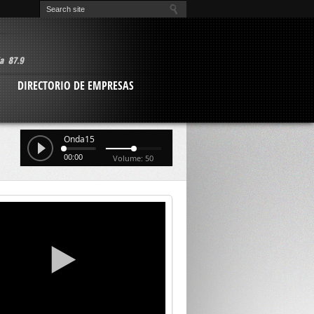
O
DIRECTORIO DE EMPRESAS
Onda15
00:00
Volume: 50