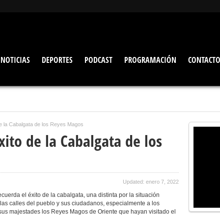
NOTICIAS
DEPORTES
PODCAST
PROGRAMACIÓN
CONTACT
de la Cabalgata de los Reyes Magos
xito de la Cabalgata de los
Updated: enero 7, 2022
uerda el éxito de la cabalgata, una distinta por la situación
s las calles del pueblo y sus ciudadanos, especialmente a los
sus majestades los Reyes Magos de Oriente que hayan visitado el