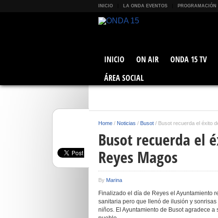
INICIO
LA ONDA EVENTOS
PROGRAMACIÓN
INICIO
ON AIR
ONDA 15 TV
ÁREA SOCIAL
Home
/
Noticias
/
Busot
/
Busot recuerda el éxito 
Busot recuerda el é
Reyes Magos
By
Marina
Finalizado el día de Reyes el Ayuntamiento rec
sanitaria pero que llenó de ilusión y sonrisa
niños. El Ayuntamiento de Busot agradece a 