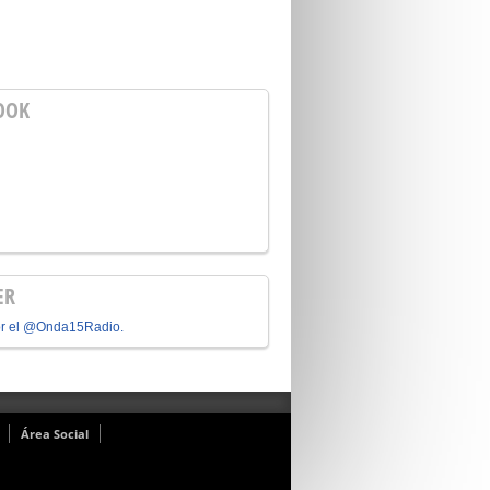
OOK
ER
or el @Onda15Radio.
Área Social