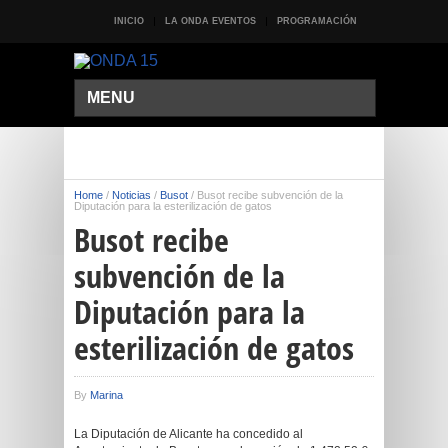
INICIO
LA ONDA EVENTOS
PROGRAMACIÓN
MENU
Home
/
Noticias
/
Busot
/
Busot recibe subvención de la
Diputación para la esterilización de gatos
Busot recibe
subvención de la
Diputación para la
esterilización de gatos
By
Marina
La Diputación de Alicante ha concedido al