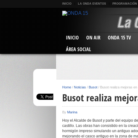
INICIO
LA ONDA EVENTOS
PROGRAMACIÓN
INICIO
ON AIR
ONDA 15 TV
ÁREA SOCIAL
Home
/
Noticias
/
Busot
/
Busot realiza mejoras en
Busot realiza mejor
By
Marina
Hoy el Alcalde de Busot y parte del equipo d
castillo. Las obras han consistido en la crea
hormigón impreso simulando un antiguo adoqu
mejorando el casco antiguo en la zona de may