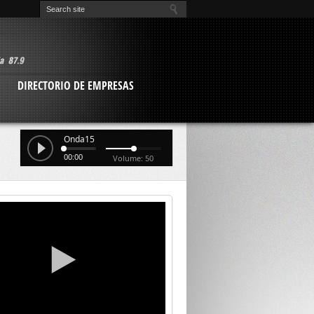
O
DIRECTORIO DE EMPRESAS
Onda15
00:00
Volume: 50