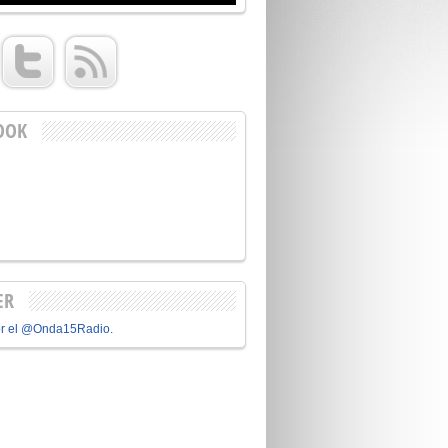
OOK
ER
or el @Onda15Radio.