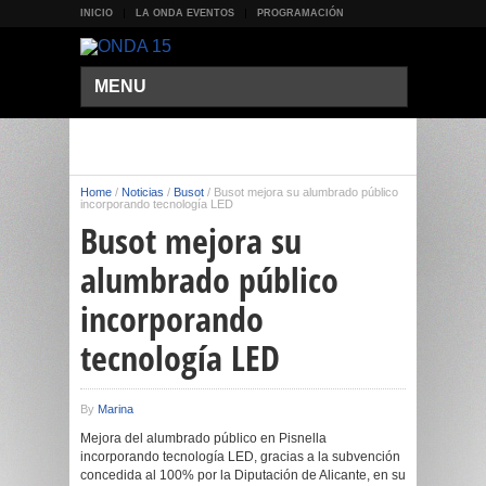
INICIO
LA ONDA EVENTOS
PROGRAMACIÓN
MENU
Home
/
Noticias
/
Busot
/
Busot mejora su alumbrado público
incorporando tecnología LED
Busot mejora su
alumbrado público
incorporando
tecnología LED
By
Marina
Mejora del alumbrado público en Pisnella
incorporando tecnología LED, gracias a la subvención
concedida al 100% por la Diputación de Alicante, en su