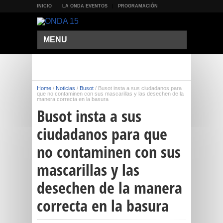
INICIO
LA ONDA EVENTOS
PROGRAMACIÓN
MENU
Home
/
Noticias
/
Busot
/
Busot insta a sus ciudadanos para
que no contaminen con sus mascarillas y las desechen de la
manera correcta en la basura
Busot insta a sus
ciudadanos para que
no contaminen con sus
mascarillas y las
desechen de la manera
correcta en la basura