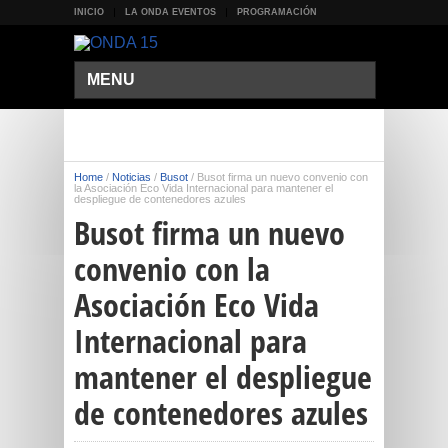
INICIO
LA ONDA EVENTOS
PROGRAMACIÓN
MENU
Home
/
Noticias
/
Busot
/
Busot firma un nuevo convenio con
la Asociación Eco Vida Internacional para mantener el
despliegue de contenedores azules
Busot firma un nuevo
convenio con la
Asociación Eco Vida
Internacional para
mantener el despliegue
de contenedores azules