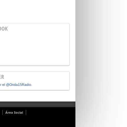
OOK
ER
or el @Onda15Radio.
Área Social