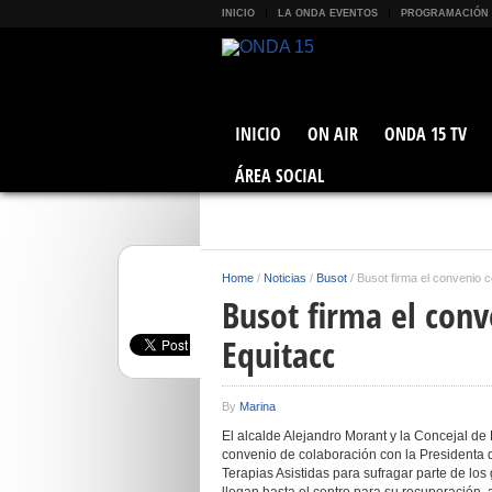
INICIO
LA ONDA EVENTOS
PROGRAMACIÓN
INICIO
ON AIR
ONDA 15 TV
ÁREA SOCIAL
Home
/
Noticias
/
Busot
/
Busot firma el convenio c
Busot firma el conv
Equitacc
By
Marina
El alcalde Alejandro Morant y la Concejal de
convenio de colaboración con la Presidenta d
Terapias Asistidas para sufragar parte de lo