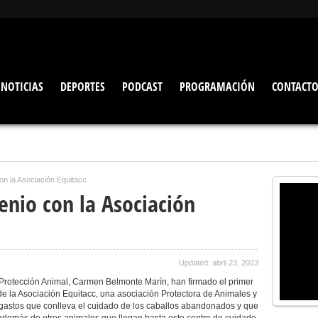
NOTICIAS
DEPORTES
PODCAST
PROGRAMACIÓN
CONTACT
on la Asociación Equitacc
enio con la Asociación
Updated: abril 23, 2023
 Protección Animal, Carmen Belmonte Marín, han firmado el primer
e la Asociación Equitacc, una asociación Protectora de Animales y
s gastos que conlleva el cuidado de los caballos abandonados y que