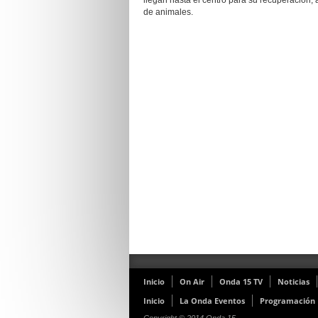
llegan hasta el centro para su recuperación,
de animales.
Inicio
On Air
Onda 15 TV
Noticias
Inicio
La Onda Eventos
Programación