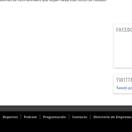
 además de otros animales que llegan hasta este centro de cuidado
FACEB
TWITT
Tweets p
Deportes
Podcast
Programación
Contacto
Directorio de Empresas