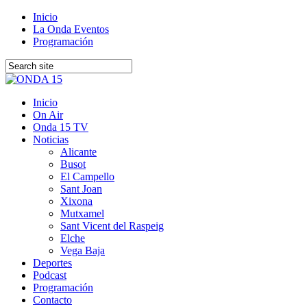
Inicio
La Onda Eventos
Programación
Inicio
On Air
Onda 15 TV
Noticias
Alicante
Busot
El Campello
Sant Joan
Xixona
Mutxamel
Sant Vicent del Raspeig
Elche
Vega Baja
Deportes
Podcast
Programación
Contacto