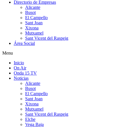
Directorio de Empresas
Alicante
Busot
El Campello
Sant Joan
Xixona
Mutxamel
Sant Vicent del Raspeig
Área Social
Menu
Inicio
On Air
Onda 15 TV
Noticias
Alicante
Busot
El Campello
Sant Joan
Xixona
Mutxamel
Sant Vicent del Raspeig
Elche
Vega Baja