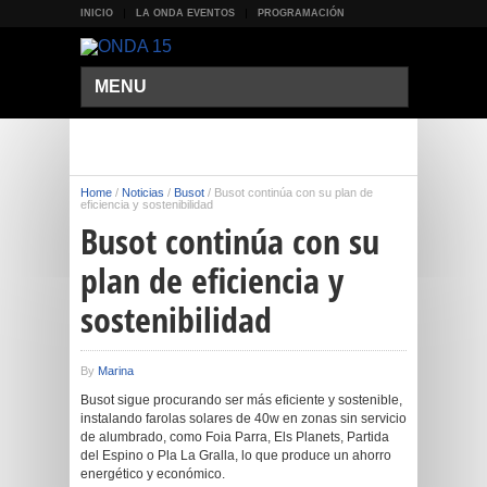
INICIO
LA ONDA EVENTOS
PROGRAMACIÓN
MENU
Home
/
Noticias
/
Busot
/
Busot continúa con su plan de
eficiencia y sostenibilidad
Busot continúa con su
plan de eficiencia y
sostenibilidad
By
Marina
Busot sigue procurando ser más eficiente y sostenible,
instalando farolas solares de 40w en zonas sin servicio
de alumbrado, como Foia Parra, Els Planets, Partida
del Espino o Pla La Gralla, lo que produce un ahorro
energético y económico.