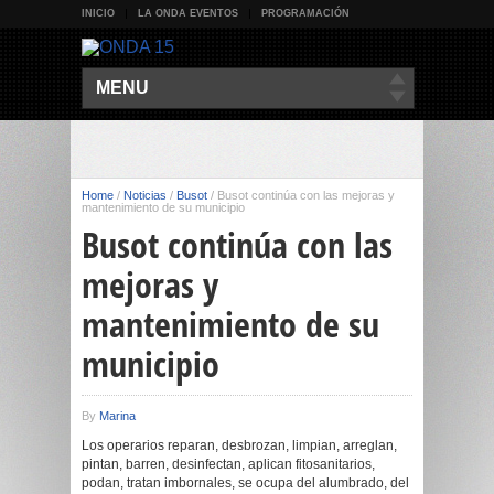
INICIO
LA ONDA EVENTOS
PROGRAMACIÓN
MENU
Home
/
Noticias
/
Busot
/
Busot continúa con las mejoras y
mantenimiento de su municipio
Busot continúa con las
mejoras y
mantenimiento de su
municipio
By
Marina
Los operarios reparan, desbrozan, limpian, arreglan,
pintan, barren, desinfectan, aplican fitosanitarios,
podan, tratan imbornales, se ocupa del alumbrado, del