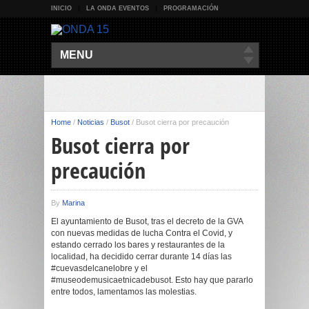
INICIO
LA ONDA EVENTOS
PROGRAMACIÓN
MENU
Home
/
Noticias
/
Busot
/
Busot cierra por precaución
Busot cierra por
precaución
By
Marina
El ayuntamiento de Busot, tras el decreto de la GVA
con nuevas medidas de lucha Contra el Covid, y
estando cerrado los bares y restaurantes de la
localidad, ha decidido cerrar durante 14 días las
#cuevasdelcanelobre y el
#museodemusicaetnicadebusot. Esto hay que pararlo
entre todos, lamentamos las molestias.