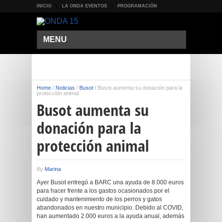
INICIO
LA ONDA EVENTOS
PROGRAMACIÓN
MENU
Home
/
Noticias
/
Busot
/
Busot aumenta su donación para la
protección animal
Busot aumenta su
donación para la
protección animal
By
Marina
Ayer Busot entregó a BARC una ayuda de 8.000 euros
para hacer frente a los gastos ocasionados por el
cuidado y mantenimiento de los perros y gatos
abandonados en nuestro municipio. Debido al COVID,
han aumentado 2.000 euros a la ayuda anual, además