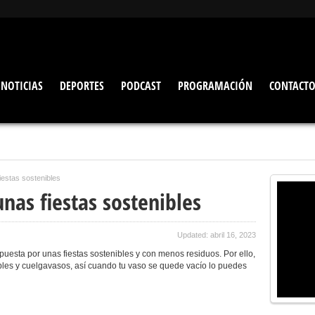
NOTICIAS
DEPORTES
PODCAST
PROGRAMACIÓN
CONTACT
iestas sostenibles
nas fiestas sostenibles
Updated: abril 16, 2023
esta por unas fiestas sostenibles y con menos residuos. Por ello,
ables y cuelgavasos, así cuando tu vaso se quede vacío lo puedes