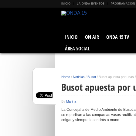
INICIO
LA ONDA EVENTOS
PROGRAMACIÓN
INICIO
ON AIR
ONDA 15 TV
ÁREA SOCIAL
Home
/
Noticias
/
Busot
/
Busot apuesta por unas f
Busot apuesta por u
By
Marina
La Concejalía de Medio Ambiente de Busot apu
se repartirán a las comparsas vasos reutiliz
colgar y siempre lo tendrás a mano.