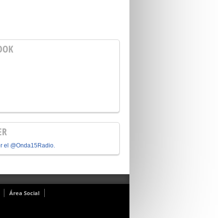
OOK
ER
or el @Onda15Radio.
Área Social