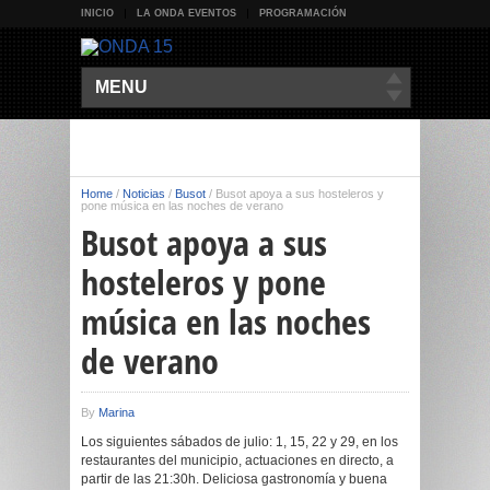
INICIO
LA ONDA EVENTOS
PROGRAMACIÓN
MENU
Home
/
Noticias
/
Busot
/
Busot apoya a sus hosteleros y
pone música en las noches de verano
Busot apoya a sus
hosteleros y pone
música en las noches
de verano
By
Marina
Los siguientes sábados de julio: 1, 15, 22 y 29, en los
restaurantes del municipio, actuaciones en directo, a
partir de las 21:30h. Deliciosa gastronomía y buena