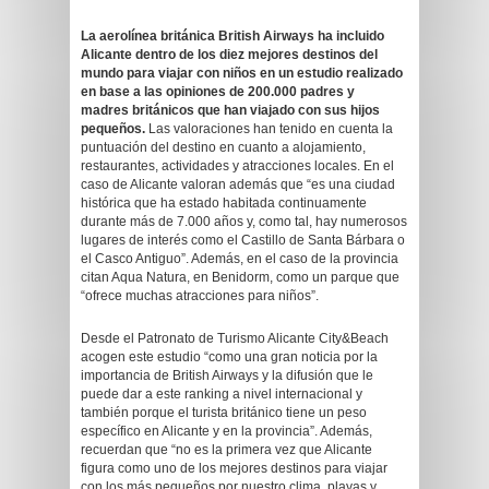
La aerolínea británica British Airways ha incluido
Alicante dentro de los diez mejores destinos del
mundo para viajar con niños en un estudio realizado
en base a las opiniones de 200.000 padres y
madres
británicos
que han viajado con sus hijos
pequeños
.
Las valoraciones han tenido en cuenta la
puntuación del destino en cuanto a alojamiento,
restaurantes, actividades y atracciones locales. En el
caso de Alicante valoran además que “es una ciudad
histórica que ha estado habitada continuamente
durante más de 7.000 años y, como tal, hay numerosos
lugares de interés como el Castillo de Santa Bárbara o
el Casco Antiguo”. Además, en el caso de la provincia
citan Aqua Natura, en Benidorm, como un parque que
“ofrece muchas atracciones para niños”.
Desde el Patronato de Turismo Alicante City&Beach
acogen este estudio “como una gran noticia por la
importancia de British Airways y la difusión que le
puede dar a este ranking a nivel internacional y
también porque el turista británico tiene un peso
específico en Alicante y en la provincia”. Además,
recuerdan que “no es la primera vez que Alicante
figura como uno de los mejores destinos para viajar
con los más pequeños por nuestro clima, playas y