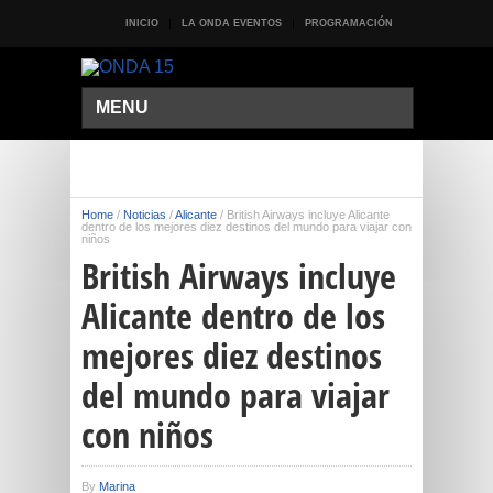
INICIO
LA ONDA EVENTOS
PROGRAMACIÓN
MENU
Home
/
Noticias
/
Alicante
/
British Airways incluye Alicante
dentro de los mejores diez destinos del mundo para viajar con
niños
British Airways incluye
Alicante dentro de los
mejores diez destinos
del mundo para viajar
con niños
By
Marina