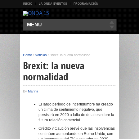
INICIO
LA ONDA EVENTOS
PROGRAMACIÓN
MENU
Home
/
Noticias
/
Brexit: la nueva normalidad
Brexit: la nueva
normalidad
By
Marina
El largo período de incertidumbre ha creado
un clima de sentimiento negativo, que
persistirá en 2020 a falta de detalles sobre la
futura relación comercial.
Crédito y Caución prevé que las insolvencias
continúen aumentando en Reino Unido, con