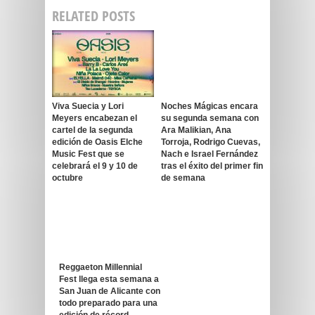
RELATED POSTS
Viva Suecia y Lori
Noches Mágicas encara
Meyers encabezan el
su segunda semana con
cartel de la segunda
Ara Malikian, Ana
edición de Oasis Elche
Torroja, Rodrigo Cuevas,
Music Fest que se
Nach e Israel Fernández
celebrará el 9 y 10 de
tras el éxito del primer fin
octubre
de semana
Reggaeton Millennial
Fest llega esta semana a
San Juan de Alicante con
todo preparado para una
edición de récord