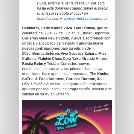
POOL están a la venta desde 64,99€ solo
hasta este domingo cuando subirá el precio
(o antes si se agota el cupo) en
entradas.com
y
www.lowfestival.es/abonos
Benidorm, 19 diciembre 2024
.
Low Festival,
que se
celebrará del 25 al 27 de julio en la Ciudad Deportiva
Guillermo Amor de Benidorm, vuelve a sorprender con
un regalo anticipado de Navidad y anuncia nueve
nuevas confirmaciones para su edición de
2025:
Bomba Estéreo, Viva Suecia y Zahara, Miss
Caffeina, Ralphie Choo, Cora Yako, Grande Amore,
Bestia Bebé y Tristán
. Con estos nuevos
nombres,que se suman a las primeras bandas ya
anunciadas hace apenas unas semanas:
The Kooks,
Ca7riel & Paco Amoroso, Carolina Durante, Xoel
López, Siloé o Judeline
, la organización reafirma su
apuesta por seguir con una programación diversa y de
calidad en su XV aniversario.