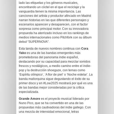
lado las etiquetas y los géneros musicales,
encontrando un cóctel en el que el reciclaje y la
vanguardia tienen la misma importancia. Las
canciones del artista y productor afincado en Madrid
narran historias en las que diferentes personajes y
escenarios aparecen y desaparecen, con el factor
sorpresa como principal motor. Con su innovadora
propuesta ha aterrizado incluso en los rankings de
medios internacionales como Pitchfork con su álbum
debut “SUPERNOVA”.
Esta tanda de nuevos nombres continua con
Cora
Yako
es una de las bandas emergentes más
prometedoras del panorama indie español,
destacando por su capacidad para mezclar sonidos
frescos y nostálgicos, a medio camino entre el indie-
pop y la destrucción shoegaze, con temas como
‘Espíritu olímpico’, ‘A flor de piel’ o ‘Noche estelar’. La
banda mallorquina sigue degustando el éxito de su
primer disco y en #Low2025 mostrará por qué es una
de las bandas mejor consideradas por la crítica
especializada.
Grande Amore
es el proyecto musical liderado por
Nuno Pico, que se ha convertido en una de las
propuestas más cautivadoras del indie gallego. Con
una mezcla de intensidad emocional, letras