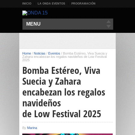
INICIO
LA ONDA EVENTOS
PROGRAMACIÓN
MENU
Home
/
Noticias
/
Eventos
/
Bomba Estéreo, Viva Suecia y
Zahara encabezan los regalos navideños de Low Festival
2025
Bomba Estéreo, Viva
Suecia y Zahara
encabezan los regalos
navideños
de Low Festival 2025
By
Marina