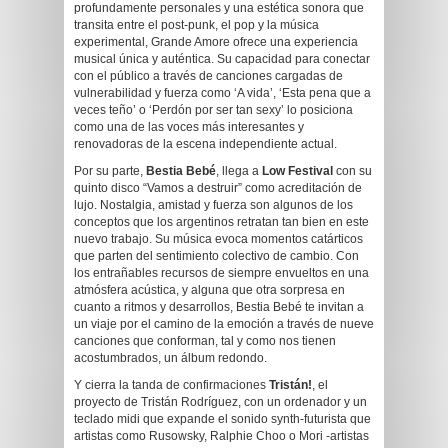
profundamente personales y una estética sonora que
transita entre el post-punk, el pop y la música
experimental, Grande Amore ofrece una experiencia
musical única y auténtica. Su capacidad para conectar
con el público a través de canciones cargadas de
vulnerabilidad y fuerza como ‘A vida’, ‘Esta pena que a
veces teño’ o ‘Perdón por ser tan sexy’ lo posiciona
como una de las voces más interesantes y
renovadoras de la escena independiente actual.
Por su parte,
Bestia Bebé
, llega a
Low Festival
con su
quinto disco “Vamos a destruir” como acreditación de
lujo. Nostalgia, amistad y fuerza son algunos de los
conceptos que los argentinos retratan tan bien en este
nuevo trabajo. Su música evoca momentos catárticos
que parten del sentimiento colectivo de cambio. Con
los entrañables recursos de siempre envueltos en una
atmósfera acústica, y alguna que otra sorpresa en
cuanto a ritmos y desarrollos, Bestia Bebé te invitan a
un viaje por el camino de la emoción a través de nueve
canciones que conforman, tal y como nos tienen
acostumbrados, un álbum redondo.
Y cierra la tanda de confirmaciones
Tristán!
, el
proyecto de Tristán Rodríguez, con un ordenador y un
teclado midi que expande el sonido synth-futurista que
artistas como Rusowsky, Ralphie Choo o Mori -artistas