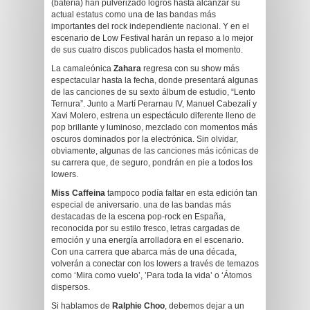
(batería) han pulverizado logros hasta alcanzar su
actual estatus como una de las bandas más
importantes del rock independiente nacional. Y en el
escenario de Low Festival harán un repaso a lo mejor
de sus cuatro discos publicados hasta el momento.
La camaleónica
Zahara
regresa con su show más
espectacular hasta la fecha, donde presentará algunas
de las canciones de su sexto álbum de estudio, “Lento
Ternura”. Junto a Martí Perarnau IV, Manuel Cabezalí y
Xavi Molero, estrena un espectáculo diferente lleno de
pop brillante y luminoso, mezclado con momentos más
oscuros dominados por la electrónica. Sin olvidar,
obviamente, algunas de las canciones más icónicas de
su carrera que, de seguro, pondrán en pie a todos los
lowers.
Miss Caffeina
tampoco podía faltar en esta edición tan
especial de aniversario. una de las bandas más
destacadas de la escena pop-rock en España,
reconocida por su estilo fresco, letras cargadas de
emoción y una energía arrolladora en el escenario.
Con una carrera que abarca más de una década,
volverán a conectar con los lowers a través de temazos
como ‘Mira como vuelo’, ’Para toda la vida’ o ‘Átomos
dispersos.
Si hablamos de
Ralphie Choo
, debemos dejar a un