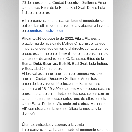
20 de agosto en la Ciudad Deportiva Guillermo Amor
con artistas Hijos de la Ruina, Bad Gyal, Duki o Lola
Índigo entre otros.
● La organización anuncia también el inmediato sold
out con las últimas entradas de día y abonos a la venta
en
boombasticfestival.com
Alicante, 16 de agosto de 2022
.
Vibra Mahou
, la
plataforma de música de Mahou Cinco Estrellas que
impulsa encuentros en torno al directo, contará con su
propio escenario en el festival, por el que pasarán los
conciertos de artistas como
C. Tangana,
Hijos de la
Ruina, Duki, Bizarrap, Rels B, Bad Gyal, Lola Índigo,
y Recycled J
entre otros.
El festival asturiano, que llega por primera vez este
año a la Ciudad Deportiva Guillermo Amor, tras la
unión de fuerzas con Producciones Baltimore, se
celebrará el 18, 19 y 20 de agosto y se prepara para su
puesta de largo en la ciudad de los rascacielos con un
cartel de altura, tres escenarios -uno de ellos con djs
como Flaca, Puche o Michenlo entre otros- y una zona
VIP con piscina en la que no faltará la música y la
diversión.
Últimas entradas y abonos a la venta
La organización ya ha anunciado el inminente sold out