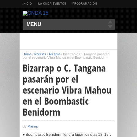
INICIO
LA ONDA EVENTOS
PROGRAMACIÓN
MENU
Home
/
Noticias
/
Alicante
/
Bizarrap o C. Tangana pasarán
por el escenario Vibra Mahou en el Boombastic Benidorm
Bizarrap o C. Tangana
pasarán por el
escenario Vibra Mahou
en el Boombastic
Benidorm
By
Marina
● Boombastic Benidorm tendrá lugar los días 18, 19 y