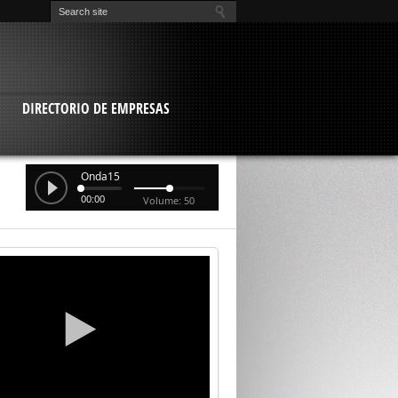
O
DIRECTORIO DE EMPRESAS
Onda15
00:00
Volume: 50