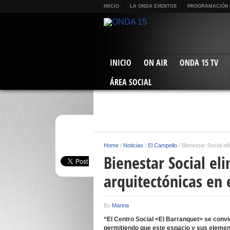
INICIO
LA ONDA EVENTOS
PROGRAMACIÓN
INICIO
ON AIR
ONDA 15 TV
ÁREA SOCIAL
Home
/
Noticias
/
El Campello
/
Bienestar Social el
Bienestar Social el
arquitectónicas en e
By
Marina
“El Centro Social <El Barranquet> se convie
permitiendo que este espacio y sus elemen