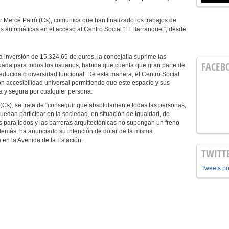
or Mercé Pairó (Cs), comunica que han finalizado los trabajos de
s automáticas en el acceso al Centro Social “El Barranquet”, desde
 inversión de 15.324,65 de euros, la concejalía suprime las
FACEB
uada para todos los usuarios, habida que cuenta que gran parte de
reducida o diversidad funcional. De esta manera, el Centro Social
con accesibilidad universal permitiendo que este espacio y sus
 y segura por cualquier persona.
 (Cs), se trata de “conseguir que absolutamente todas las personas,
edan participar en la sociedad, en situación de igualdad, de
para todos y las barreras arquitectónicas no supongan un freno
 Además, ha anunciado su intención de dotar de la misma
a en la Avenida de la Estación.
TWITT
Tweets p