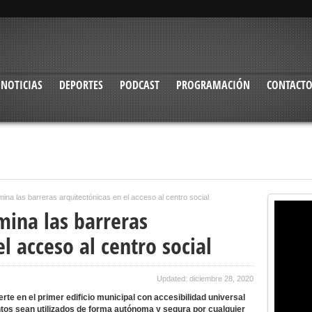
NOTICIAS
DEPORTES
PODCAST
PROGRAMACIÓN
CONTACT
imina las barreras arquitectónicas en el acceso al centro social
imina las barreras
l acceso al centro social
Updated: diciembre 28, 2020
rte en el primer edificio municipal con accesibilidad universal
tos sean utilizados de forma autónoma y segura por cualquier