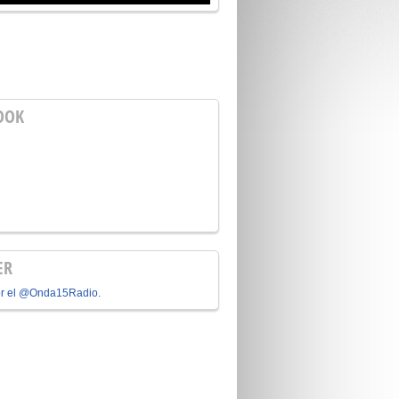
OOK
ER
or el @Onda15Radio.