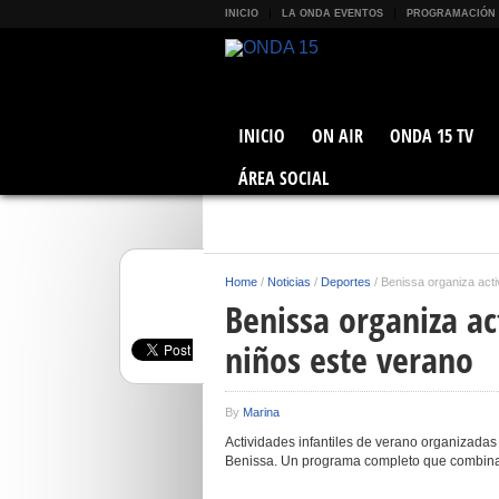
INICIO
LA ONDA EVENTOS
PROGRAMACIÓN
INICIO
ON AIR
ONDA 15 TV
ÁREA SOCIAL
Home
/
Noticias
/
Deportes
/
Benissa organiza acti
Benissa organiza ac
niños este verano
By
Marina
Actividades infantiles de verano organizadas
Benissa. Un programa completo que combina a