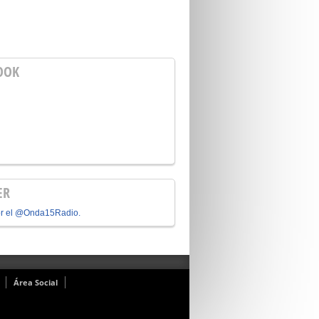
OOK
ER
or el @Onda15Radio.
Área Social