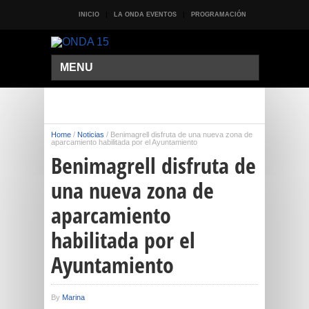
INICIO
LA ONDA EVENTOS
PROGRAMACIÓN
MENU
Home
/
Noticias
/
Benimagrell disfruta de una nueva zona de
aparcamiento habilitada por el Ayuntamiento
Benimagrell disfruta de
una nueva zona de
aparcamiento
habilitada por el
Ayuntamiento
By
Marina