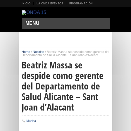
INICIO
LA ONDA EVENTOS
PROGRAMACIÓN
MENU
Home
/
Noticias
/
Beatriz Massa se despide como gerente del
Departamento de Salud Alicante – Sant Joan d’Alacant
Beatriz Massa se
despide como gerente
del Departamento de
Salud Alicante – Sant
Joan d’Alacant
By
Marina