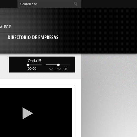
O
DIRECTORIO DE EMPRESAS
Onda15
00:00
Volume: 50