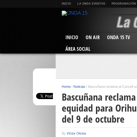
INICIO
LA ONDA EVENTOS
PROGRAMACIÓN
INICIO
ON AIR
ONDA 15 TV
ÁREA SOCIAL
Home
/
Noticias
/
Bascuñana reclama al Consell un 
Bascuñana reclama 
equidad para Orihu
del 9 de octubre
By
Víctor Olcina