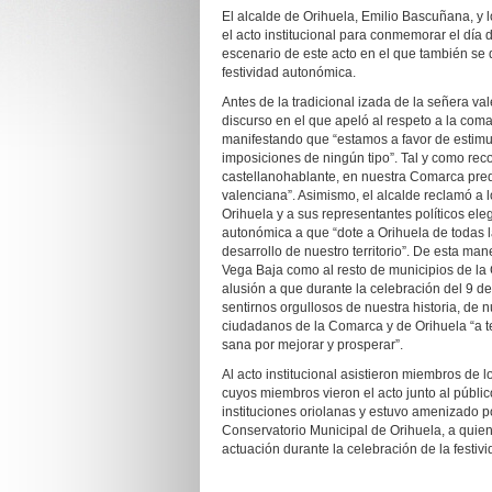
El alcalde de Orihuela, Emilio Bascuñana, y
el acto institucional para conmemorar el día
escenario de este acto en el que también se d
festividad autonómica.
Antes de la tradicional izada de la señera val
discurso en el que apeló al respeto a la coma
manifestando que “estamos a favor de estimul
imposiciones de ningún tipo”. Tal y como reco
castellanohablante, en nuestra Comarca pre
valenciana”. Asimismo, el alcalde reclamó a
Orihuela y a sus representantes políticos eleg
autonómica a que “dote a Orihuela de todas l
desarrollo de nuestro territorio”. De esta man
Vega Baja como al resto de municipios de la
alusión a que durante la celebración del 9 d
sentirnos orgullosos de nuestra historia, de n
ciudadanos de la Comarca y de Orihuela “a t
sana por mejorar y prosperar”.
Al acto institucional asistieron miembros d
cuyos miembros vieron el acto junto al públic
instituciones oriolanas y estuvo amenizado po
Conservatorio Municipal de Orihuela, a quien
actuación durante la celebración de la festiv