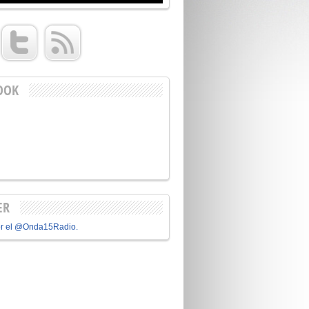
OOK
ER
or el @Onda15Radio.