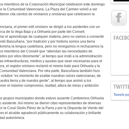
 los miembros de la Corporación Municipal celebraron este domingo
 de la Comunidad Valenciana. La Plaza del Carmen volvió a ser
ieron cita cientos de oriolanos y oriolanas que celebraron la
enciana, el primer edil oriolano se dirigió a los asistentes con un
rca de la Vega Baja y a Orihuela por parte del Consell,
FACEB
ar el aprendizaje de cualquier materia, pero no vamos a consentir
rdó Bascuñana, “por tradición y por historia somos una tierra
domina la lengua castellana, pero no renegamos ni rechazamos la
 los miembros del Consell que “atiendan las necesidades de
idos por ellos libremente”, al tiempo que instó a la administración
as infraestructuras, medios y ayudas que sean necesarias para el
era, el regidor oriolano reclamó el mismo trato para Orihuela y la
 Comunidad Valenciana. Por otra parte, Bascuñana también hizo
e octubre “es momento de exaltar nuestras raíces valencianas, de
uestra tierra y de nuestra gente”, al tiempo que animó a los
TWITT
ener el máximo compromiso, lealtad, altura de miras y ambición
Tweets p
e los grupos municipales donde estuvo ausente Cambiemos Orihuela
o asistente. Así mismo se dieron citas representantes de diversas
r la Coral Ginés Pérez de la Parra y por la Orquesta de Viento del
es el alcalde agradeció públicamente su colaboración y brillante
idad autonómica.