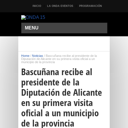
INICIO
LA ONDA EVENTOS
PROGRAMACIÓN
MENU
Home
/
Noticias
/
Bascuñana recibe al presidente de la
Diputación de Alicante en su primera visita oficial a un
municipio de la provincia
Bascuñana recibe al
presidente de la
Diputación de Alicante
en su primera visita
oficial a un municipio
de la provincia