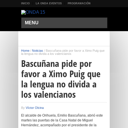
INICIO
LA ONDA EVENTOS
PROGRAMACIÓN
MENU
Home
/
Noticias
/
Bascuñana pide por favor a Ximo Puig que
la lengua no divida a los valencianos
Bascuñana pide por
favor a Ximo Puig que
la lengua no divida a
los valencianos
By
Víctor Olcina
El alcalde de Orihuela, Emilio Bascuñana, abrió este
martes las puertas de la Casa Natal de Miguel
Hernández, acompañado por el presidente de la