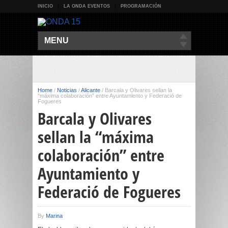
INICIO
LA ONDA EVENTOS
PROGRAMACIÓN
MENU
Home
/
Noticias
/
Alicante
/
Barcala y Olivares sellan la
“máxima colaboración” entre Ayuntamiento y Federació de
Fogueres
Barcala y Olivares
sellan la “máxima
colaboración” entre
Ayuntamiento y
Federació de Fogueres
By
Marina