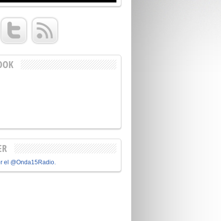
OOK
ER
or el @Onda15Radio.