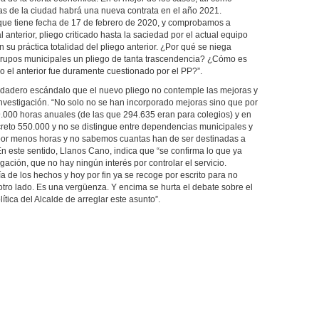
as de la ciudad habrá una nueva contrata en el año 2021.
 que tiene fecha de 17 de febrero de 2020, y comprobamos a
 anterior, pliego criticado hasta la saciedad por el actual equipo
su práctica totalidad del pliego anterior. ¿Por qué se niega
 grupos municipales un pliego de tanta trascendencia? ¿Cómo es
o el anterior fue duramente cuestionado por el PP?”.
erdadero escándalo que el nuevo pliego no contemple las mejoras y
investigación. “No solo no se han incorporado mejoras sino que por
9.000 horas anuales (de las que 294.635 eran para colegios) y en
reto 550.000 y no se distingue entre dependencias municipales y
por menos horas y no sabemos cuantas han de ser destinadas a
En este sentido, Llanos Cano, indica que “se confirma lo que ya
ción, que no hay ningún interés por controlar el servicio.
ía de los hechos y hoy por fin ya se recoge por escrito para no
tro lado. Es una vergüenza. Y encima se hurta el debate sobre el
ítica del Alcalde de arreglar este asunto”.