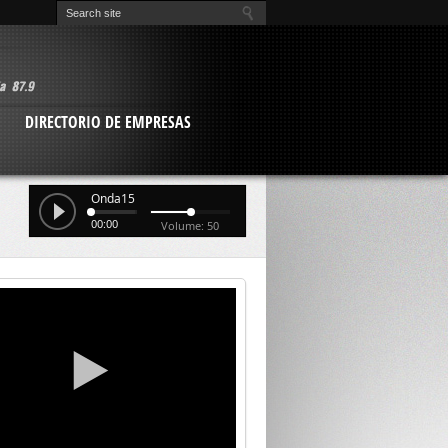
O
DIRECTORIO DE EMPRESAS
Onda15
00:00
Volume: 50