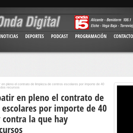
NOTICIAS
DEPORTES
PODCAST
PROGRAMACIÓN
CONTACT
 en pleno el contrato de limpieza de centros escolares por importe de 40
s dos recursos
atir en pleno el contrato de
 escolares por importe de 40
 contra la que hay
cursos