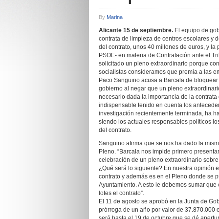
By
Marina
Alicante 15 de septiembre.
El equipo de gob
contrata de limpieza de centros escolares y 
del contrato, unos 40 millones de euros, y la
PSOE- en materia de Contratación ante el Tri
solicitado un pleno extraordinario porque co
socialistas consideramos que premia a las e
Paco Sanguino acusa a Barcala de bloquear la
gobierno al negar que un pleno extraordinari
necesario dada la importancia de la contrata 
indispensable tenido en cuenta los antecede
investigación recientemente terminada, ha ha
siendo los actuales responsables políticos los
del contrato.
Sanguino afirma que se nos ha dado la mism
Pleno. “Barcala nos impide primero presenta
celebración de un pleno extraordinario sobre
¿Qué será lo siguiente? En nuestra opinión es
contrato y además es en el Pleno donde se pu
Ayuntamiento. A esto le debemos sumar que e
lotes el contrato”.
El 11 de agosto se aprobó en la Junta de Go
prórroga de un año por valor de 37.870.000 e
será hasta el 19 de octubre que se dé apertur