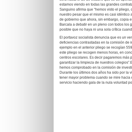
estamos viendo en todas las grandes contrat
Sanguino afirma que “hemos visto el pliego,
nuestro pesar que el mismo es casi idéntico al
de gobierno que ahora, sin embargo, copia en 
Barcala a debatir en un pleno con todos los
posible que no haya ni una sola crítica cuand
El portavoz socialista denuncia que es un v
deficiencias contrastadas en la comisión de 
ejemplo en el anterior pliego se recogían 55
este pliego se recogen menos horas, en conc
centros escolares. Es decir pagaremos más 
garantizar la limpieza de nuestros colegios”.
hemos comprobado en la comisión de investiga
Durante los últimos dos años ha sido por la v
tener mayor problema cuando se mire hacia o
servicio haciendo gala de la nula voluntad pol