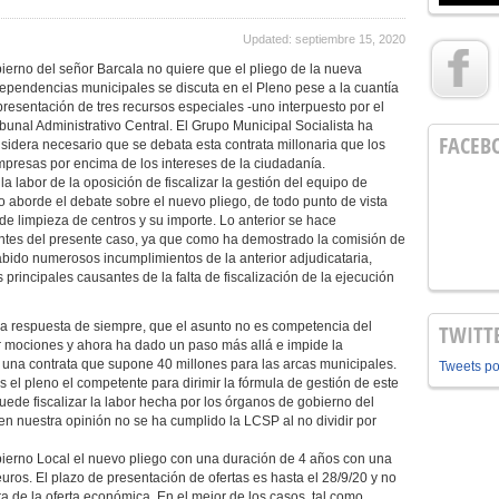
Updated: septiembre 15, 2020
ierno del señor Barcala no quiere que el pliego de la nueva
dependencias municipales se discuta en el Pleno pese a la cuantía
 presentación de tres recursos especiales -uno interpuesto por el
bunal Administrativo Central. El Grupo Municipal Socialista ha
FACEB
nsidera necesario que se debata esta contrata millonaria que los
mpresas por encima de los intereses de la ciudadanía.
 labor de la oposición de fiscalizar la gestión del equipo de
o aborde el debate sobre el nuevo pliego, de todo punto de vista
de limpieza de centros y su importe. Lo anterior se hace
ntes del presente caso, ya que como ha demostrado la comisión de
bido numerosos incumplimientos de la anterior adjudicataria,
 principales causantes de la falta de fiscalización de la ejecución
a respuesta de siempre, que el asunto no es competencia del
TWITT
r mociones y ahora ha dado un paso más allá e impide la
 una contrata que supone 40 millones para las arcas municipales.
Tweets p
 el pleno el competente para dirimir la fórmula de gestión de este
ede fiscalizar la labor hecha por los órganos de gobierno del
n nuestra opinión no se ha cumplido la LCSP al no dividir por
bierno Local el nuevo pliego con una duración de 4 años con una
uros. El plazo de presentación de ofertas es hasta el 28/9/20 y no
a de la oferta económica. En el mejor de los casos, tal como