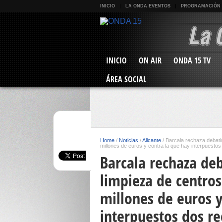
INICIO
LA ONDA EVENTOS
PROGRAMACIÓN
INICIO
ON AIR
ONDA 15 TV
ÁREA SOCIAL
Home
/
Noticias
/
Alicante
/
Barcala rechaza debatir
millones de euros y contra la que hay interpuesto
Barcala rechaza deb
limpieza de centros
millones de euros y
interpuestos dos re