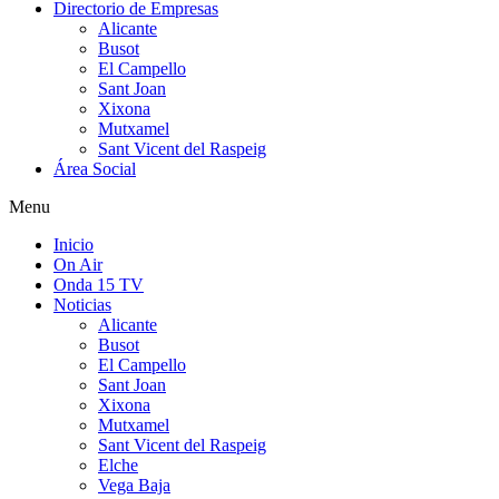
Directorio de Empresas
Alicante
Busot
El Campello
Sant Joan
Xixona
Mutxamel
Sant Vicent del Raspeig
Área Social
Menu
Inicio
On Air
Onda 15 TV
Noticias
Alicante
Busot
El Campello
Sant Joan
Xixona
Mutxamel
Sant Vicent del Raspeig
Elche
Vega Baja