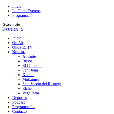
Inicio
La Onda Eventos
Programación
Inicio
On Air
Onda 15 TV
Noticias
Alicante
Busot
El Campello
Sant Joan
Xixona
Mutxamel
Sant Vicent del Raspeig
Elche
Vega Baja
Deportes
Podcast
Programación
Contacto