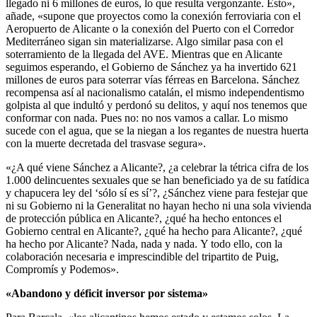
llegado ni 6 millones de euros, lo que resulta vergonzante. Esto»,
añade, «supone que proyectos como la conexión ferroviaria con el
Aeropuerto de Alicante o la conexión del Puerto con el Corredor
Mediterráneo sigan sin materializarse. Algo similar pasa con el
soterramiento de la llegada del AVE. Mientras que en Alicante
seguimos esperando, el Gobierno de Sánchez ya ha invertido 621
millones de euros para soterrar vías férreas en Barcelona. Sánchez
recompensa así al nacionalismo catalán, el mismo independentismo
golpista al que indultó y perdonó su delitos, y aquí nos tenemos que
conformar con nada. Pues no: no nos vamos a callar. Lo mismo
sucede con el agua, que se la niegan a los regantes de nuestra huerta
con la muerte decretada del trasvase segura».
«¿A qué viene Sánchez a Alicante?, ¿a celebrar la tétrica cifra de los
1.000 delincuentes sexuales que se han beneficiado ya de su fatídica
y chapucera ley del ‘sólo sí es sí’?, ¿Sánchez viene para festejar que
ni su Gobierno ni la Generalitat no hayan hecho ni una sola vivienda
de protección pública en Alicante?, ¿qué ha hecho entonces el
Gobierno central en Alicante?, ¿qué ha hecho para Alicante?, ¿qué
ha hecho por Alicante? Nada, nada y nada. Y todo ello, con la
colaboración necesaria e imprescindible del tripartito de Puig,
Compromís y Podemos».
«Abandono y déficit inversor por sistema»