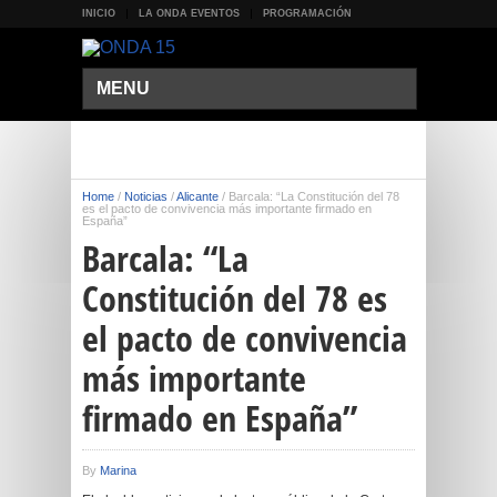
INICIO
LA ONDA EVENTOS
PROGRAMACIÓN
MENU
Home
/
Noticias
/
Alicante
/
Barcala: “La Constitución del 78
es el pacto de convivencia más importante firmado en
España”
Barcala: “La
Constitución del 78 es
el pacto de convivencia
más importante
firmado en España”
By
Marina