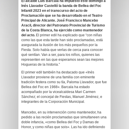
El alcalde Luis Barcala ha impuesto este domingo a
Inés Llavador Castelló la banda de Bellea del Foc
Infantil 2023 en el transcurso del acto de
Proclamación que se ha desarrollado en el Teatro
Principal de Alicante. José Francisco Mancebo
Aracil, director del Patronato Provincial de Turismo
de la Costa Blanca, ha ejercido como mantenedor
del acto.
El primer edil ha explicado que “con niñas
como las que esta tarde han sido proclamadas, está
asegurada la ilusión de los más pequeños por la
Fiesta. Solo había que verlas de cerca para conocer
qué sentían. Van a ser, para los niños, quienes las
representen en las que esperamos sean las mejores
Hogueras de la historia.”
El primer edil también ha destacado que «Inés
Llavador proviene de una familia con eminente
tradición festera como su tía, Paloma Llavador, que fue
Bellea del Foc en 1988». Barcala ha estado
acompañado por la vicealcaldesa Mari Carmen
Sánchez; el concejal de Fiestas, Manuel Jiménez, e
integrantes de la Corporación Municipal.
Mancebo, en su intervención como mantenedor, ha
pedido a las recién proclamadas que simultaneen una
doble infancia, «como Bellea del Foc y Damas de
Honor, y como niñas que sois». Las ha ido definiendo