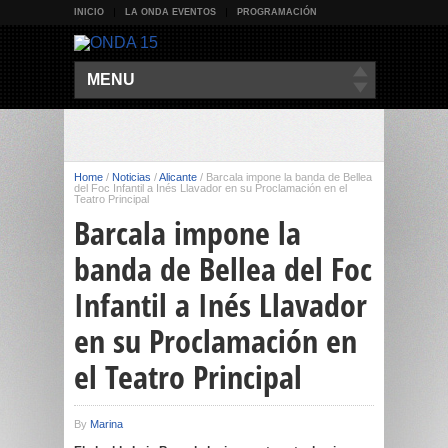
INICIO
LA ONDA EVENTOS
PROGRAMACIÓN
MENU
Home
/
Noticias
/
Alicante
/
Barcala impone la banda de Bellea
del Foc Infantil a Inés Llavador en su Proclamación en el
Teatro Principal
Barcala impone la
banda de Bellea del Foc
Infantil a Inés Llavador
en su Proclamación en
el Teatro Principal
By
Marina