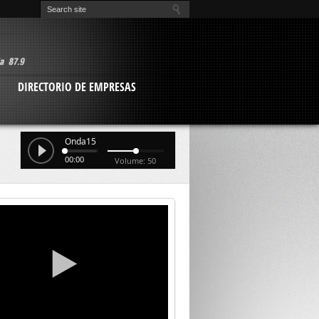
O
DIRECTORIO DE EMPRESAS
Onda15
00:00
Volume: 50