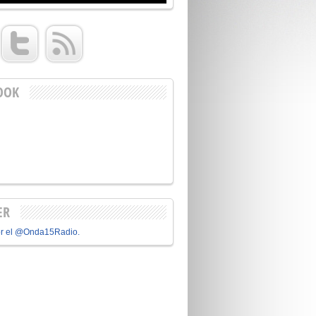
OOK
ER
or el @Onda15Radio.