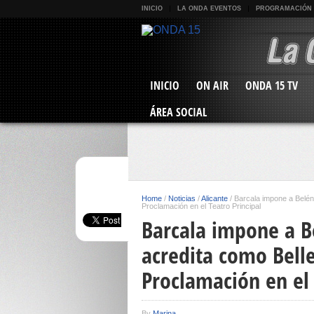
INICIO
LA ONDA EVENTOS
PROGRAMACIÓN
INICIO
ON AIR
ONDA 15 TV
ÁREA SOCIAL
Home
/
Noticias
/
Alicante
/
Barcala impone a Belén
Proclamación en el Teatro Principal
Barcala impone a B
acredita como Belle
Proclamación en el 
By
Marina