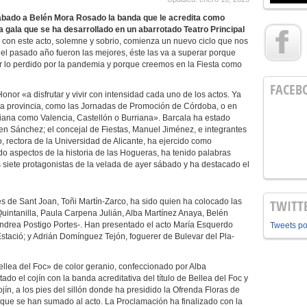
ábado a Belén Mora Rosado la banda que le acredita como
a gala que se ha desarrollado en un abarrotado Teatro Principal
e con este acto, solemne y sobrio, comienza un nuevo ciclo que nos
del pasado año fueron las mejores, éste las va a superar porque
lo perdido por la pandemia y porque creemos en la Fiesta como
FACEB
nor «a disfrutar y vivir con intensidad cada uno de los actos. Ya
 la provincia, como las Jornadas de Promoción de Córdoba, o en
ciana como Valencia, Castellón o Burriana». Barcala ha estado
 Sánchez; el concejal de Fiestas, Manuel Jiménez, e integrantes
 rectora de la Universidad de Alicante, ha ejercido como
o aspectos de la historia de las Hogueras, ha tenido palabras
 siete protagonistas de la velada de ayer sábado y ha destacado el
s de Sant Joan, Toñi Martín-Zarco, ha sido quien ha colocado las
TWITT
uintanilla, Paula Carpena Julián, Alba Martínez Anaya, Belén
ndrea Postigo Portes-. Han presentado el acto María Esquerdo
Tweets p
stació; y Adrián Domínguez Tejón, foguerer de Bulevar del Pla-
llea del Foc» de color geranio, confeccionado por Alba
do el cojín con la banda acreditativa del título de Bellea del Foc y
jín, a los pies del sillón donde ha presidido la Ofrenda Floras de
as que se han sumado al acto. La Proclamación ha finalizado con la