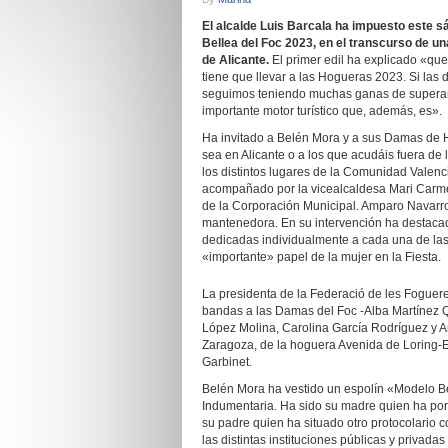
El alcalde Luis Barcala ha
impuesto este s
Bellea del Foc 2023, en el transcurso de un
de Alicante.
El primer edil ha explicado «qu
tiene que llevar a las Hogueras 2023. Si las 
seguimos teniendo muchas ganas de superar 
importante motor turístico que, además, es».
Ha invitado a Belén Mora y a sus Damas de Ho
sea en Alicante o a los que acudáis fuera de
los distintos lugares de la Comunidad Valen
acompañado por la vicealcaldesa Mari Carmen
de la Corporación Municipal. Amparo Navarro,
mantenedora. En su intervención ha destacad
dedicadas individualmente a cada una de las
«importante» papel de la mujer en la Fiesta.
La presidenta de la Federació de les Foguere
bandas a las Damas del Foc -Alba Martínez Q
López Molina, Carolina García Rodríguez y A
Zaragoza, de la hoguera Avenida de Loring-E
Garbinet.
Belén Mora ha vestido un espolín «Modelo Be
Indumentaria. Ha sido su madre quien ha porta
su padre quien ha situado otro protocolario co
las distintas instituciones públicas y privad