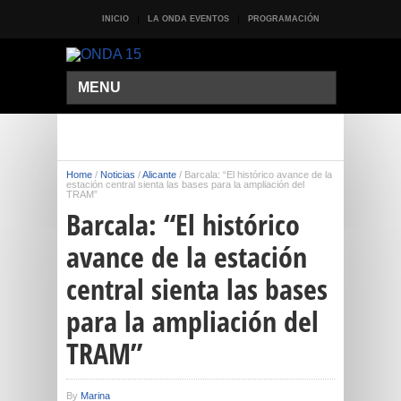
INICIO
LA ONDA EVENTOS
PROGRAMACIÓN
MENU
Home
/
Noticias
/
Alicante
/
Barcala: “El histórico avance de la
estación central sienta las bases para la ampliación del
TRAM”
Barcala: “El histórico
avance de la estación
central sienta las bases
para la ampliación del
TRAM”
By
Marina