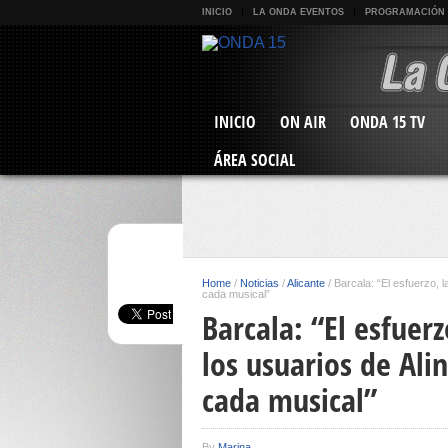
INICIO
LA ONDA EVENTOS
PROGRAMACIÓN
INICIO
ON AIR
ONDA 15 TV
ÁREA SOCIAL
Home
/
Noticias
/
Alicante
/
Barcala: “El esfuerzo, l
cada musical”
Barcala: “El esfuerz
los usuarios de Ali
cada musical”
By
Marina