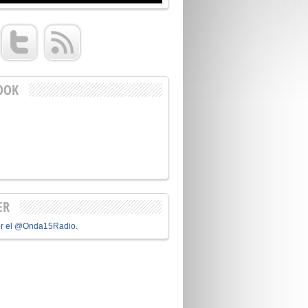
OOK
ER
or el @Onda15Radio.