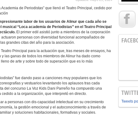
a Academia de Periodistas” que llenó el Teatro Principal, cedido por
ación
impresionante labor de los usuarios de Alinur que cada año se
el musical “Loca academia de Periodistas” en el Teatro Principal
ectáculo.
El primer edil asistió junto a miembros de la corporación
ue actuaron personas con diversidad funcional acompañados de
FACEB
las grandes citas del año para la asociación.
 Teatro Principal para la actuación que, tras meses de ensayos, ha
ión y las ganas de todos los miembros de Alinur ha dado como
 lleno de arte y sobre todo de superación que es lo más
iodistas” fue dando paso a canciones muy populares que los
s coreografías y vestuarios levantando los aplausos tras cada
lista del concurso La Voz Kids Dani Parreño ha compuesto una
TWITT
cedido a la organización, que interpretó en directo.
Tweets p
r a personas con dis-capacidad intelectual en su crecimiento
onomía, la gestión emocional y el autoconocimiento a través de
familiar y soluciones habitacionales, formativas y sociales.