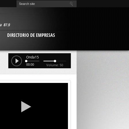
O
DIRECTORIO DE EMPRESAS
Onda15
00:00
Volume: 50