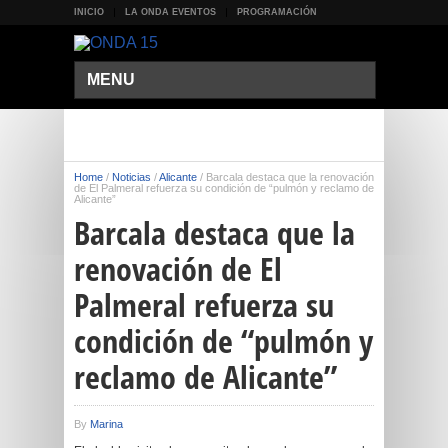
INICIO
LA ONDA EVENTOS
PROGRAMACIÓN
MENU
Home
/
Noticias
/
Alicante
/
Barcala destaca que la renovación
de El Palmeral refuerza su condición de “pulmón y reclamo de
Alicante”
Barcala destaca que la
renovación de El
Palmeral refuerza su
condición de “pulmón y
reclamo de Alicante”
By
Marina