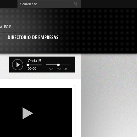
O
DIRECTORIO DE EMPRESAS
Onda15
00:00
Volume: 50