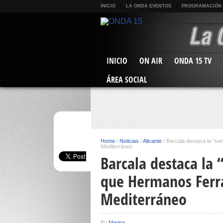
INICIO
LA ONDA EVENTOS
PROGRAMACIÓN
INICIO
ON AIR
ONDA 15 TV
ÁREA SOCIAL
Home
/
Noticias
/
Alicante
/
Barcala destaca la “so
Mediterráneo
Barcala destaca la 
que Hermanos Ferrá
Mediterráneo
By
Marina