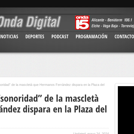
NOTICIAS
DEPORTES
PODCAST
PROGRAMACIÓN
CONTACT
noridad” de la mascletà que Hermanos Ferrández dispara en la Plaza del
“sonoridad” de la mascletà
ndez dispara en la Plaza del
Updated: mayo 24, 2024