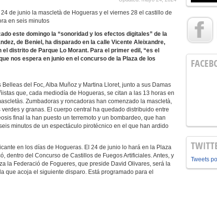
 24 de junio la mascletà de Hogueras y el viernes 28 el castillo de
vora en seis minutos
cado este domingo la “sonoridad y los efectos digitales” de la
dez, de Beniel, ha disparado en la calle
Vicente Aleixandre,
 el distrito de Parque Lo Morant. Para el primer edil, “es el
que nos espera en junio en el concurso de la Plaza de los
FACEB
 Belleas del Foc, Alba Muñoz y Martina Lloret, junto a sus Damas
istas que, cada mediodía de Hogueras, se citan a las 13 horas en
s mascletàs. Zumbadoras y roncadoras han comenzado la mascletà,
 verdes y granas. El cuerpo central ha quedado distribuido entre
teosis final la han puesto un terremoto y un bombardeo, que han
seis minutos de un espectáculo pirotécnico en el que han ardido
TWITT
icante en los días de Hogueras. El 24 de junio lo hará en la Plaza
ó, dentro del Concurso de Castillos de Fuegos Artificiales. Antes, y
Tweets p
niza la Federació de Fogueres, que preside David Olivares, será la
, la que acoja el siguiente disparo. Está programado para el