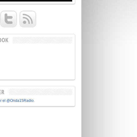
OOK
ER
or el @Onda15Radio.