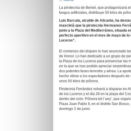
La pirotecnia de Beniel, que protagonizará el
fuegos artificiales, distribuye 50 kilos de pól
Luis Barcala, alcalde de Alicante, ha desta
mascletà que la pirotecnia Hermanos Ferrán
junto a la Plaza del Mediterráneo, situada en
perfecto aperitivo en el mes de mayo de lo 
Luceros”.
El comienzo del disparo lo han anunciado las
de Honor. Lo han dedicado a un grupo de peñ
la Plaza de los Luceros para presenciar la
en la que se han podido apreciar serpentinas
dos potentes fases terrestre y aérea. La apo
hecho vibrar a los espectadores después de 
unos 50 kilos de pólvora.
Pirotecnia Ferrández volverá a disparar en Al
de los Luceros y el día 28 en la playa del Coc
dentro del ciclo ‘Pólvora tot l´any’, que orga
Plaza Juan Pablo II, en el distrito San Bosco
domingo 2 de junio.