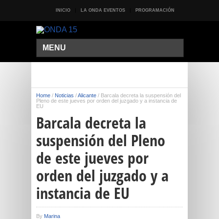
INICIO
LA ONDA EVENTOS
PROGRAMACIÓN
MENU
Home
/
Noticias
/
Alicante
/
Barcala decreta la suspensión del
Pleno de este jueves por orden del juzgado y a instancia de
EU
Barcala decreta la
suspensión del Pleno
de este jueves por
orden del juzgado y a
instancia de EU
By
Marina