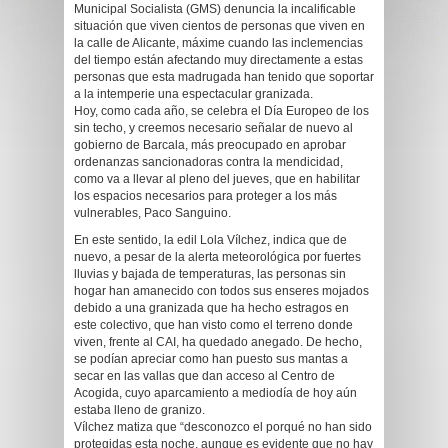
Municipal Socialista (GMS) denuncia la incalificable
situación que viven cientos de personas que viven en
la calle de Alicante, máxime cuando las inclemencias
del tiempo están afectando muy directamente a estas
personas que esta madrugada han tenido que soportar
a la intemperie una espectacular granizada.
Hoy, como cada año, se celebra el Día Europeo de los
sin techo, y creemos necesario señalar de nuevo al
gobierno de Barcala, más preocupado en aprobar
ordenanzas sancionadoras contra la mendicidad,
como va a llevar al pleno del jueves, que en habilitar
los espacios necesarios para proteger a los más
vulnerables, Paco Sanguino.
En este sentido, la edil Lola Vílchez, indica que de
nuevo, a pesar de la alerta meteorológica por fuertes
lluvias y bajada de temperaturas, las personas sin
hogar han amanecido con todos sus enseres mojados
debido a una granizada que ha hecho estragos en
este colectivo, que han visto como el terreno donde
viven, frente al CAI, ha quedado anegado. De hecho,
se podían apreciar como han puesto sus mantas a
secar en las vallas que dan acceso al Centro de
Acogida, cuyo aparcamiento a mediodía de hoy aún
estaba lleno de granizo.
Vílchez matiza que “desconozco el porqué no han sido
protegidas esta noche, aunque es evidente que no hay