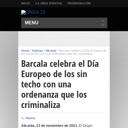
INICIO
LA ONDA EVENTOS
PROGRAMACIÓN
MENU
Home
/
Noticias
/
Alicante
/
Barcala celebra el Día Europeo de
los sin techo con una ordenanza que los criminaliza
Barcala celebra el Día
Europeo de los sin
techo con una
ordenanza que los
criminaliza
By
Marina
Alicante, 23 de noviembre de 2021.
El Grupo