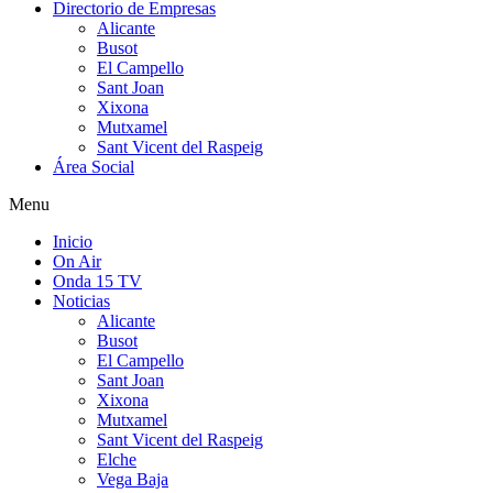
Directorio de Empresas
Alicante
Busot
El Campello
Sant Joan
Xixona
Mutxamel
Sant Vicent del Raspeig
Área Social
Menu
Inicio
On Air
Onda 15 TV
Noticias
Alicante
Busot
El Campello
Sant Joan
Xixona
Mutxamel
Sant Vicent del Raspeig
Elche
Vega Baja