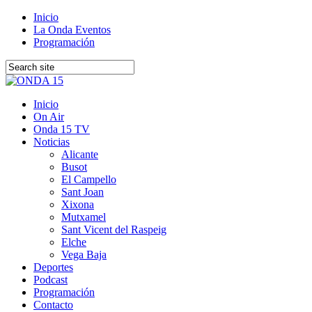
Inicio
La Onda Eventos
Programación
Inicio
On Air
Onda 15 TV
Noticias
Alicante
Busot
El Campello
Sant Joan
Xixona
Mutxamel
Sant Vicent del Raspeig
Elche
Vega Baja
Deportes
Podcast
Programación
Contacto