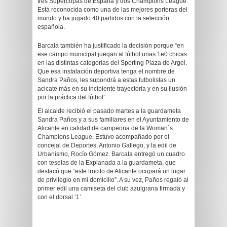
tres Supercopas de España y dos Champions League.
Está reconocida como una de las mejores porteras del
mundo y ha jugado 40 partidos con la selección
española.
Barcala también ha justificado la decisión porque “en
ese campo municipal juegan al fútbol unas 1e0 chicas
en las distintas categorías del Sporting Plaza de Argel.
Que esa instalación deportiva tenga el nombre de
Sandra Paños, les supondrá a estas futbolistas un
acicate más en su incipiente trayectoria y en su ilusión
por la práctica del fútbol”.
El alcalde recibió el pasado martes a la guardameta
Sandra Paños y a sus familiares en el Ayuntamiento de
Alicante en calidad de campeona de la Woman´s
Champions League. Estuvo acompañado por el
concejal de Deportes, Antonio Gallego, y la edil de
Urbanismo, Rocío Gómez. Barcala entregó un cuadro
con teselas de la Explanada a la guardameta, que
destacó que “este trocito de Alicante ocupará un lugar
de privilegio en mi domicilio”. A su vez, Paños regaló al
primer edil una camiseta del club azulgrana firmada y
con el dorsal ‘1’.