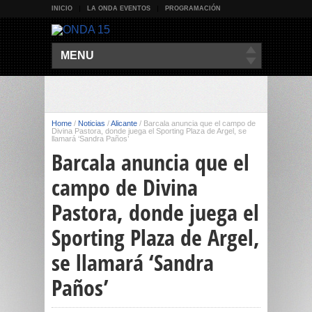
INICIO
LA ONDA EVENTOS
PROGRAMACIÓN
MENU
Home
/
Noticias
/
Alicante
/
Barcala anuncia que el campo de
Divina Pastora, donde juega el Sporting Plaza de Argel, se
llamará ‘Sandra Paños’
Barcala anuncia que el
campo de Divina
Pastora, donde juega el
Sporting Plaza de Argel,
se llamará ‘Sandra
Paños’