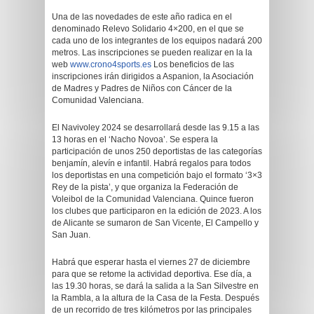
Una de las novedades de este año radica en el
denominado Relevo Solidario 4×200, en el que se
cada uno de los integrantes de los equipos nadará 200
metros. Las inscripciones se pueden realizar en la la
web
www.crono4sports.es
Los beneficios de las
inscripciones irán dirigidos a Aspanion, la Asociación
de Madres y Padres de Niños con Cáncer de la
Comunidad Valenciana.
El Navivoley 2024 se desarrollará desde las 9.15 a las
13 horas en el ‘Nacho Novoa’. Se espera la
participación de unos 250 deportistas de las categorías
benjamín, alevín e infantil. Habrá regalos para todos
los deportistas en una competición bajo el formato ‘3×3
Rey de la pista’, y que organiza la Federación de
Voleibol de la Comunidad Valenciana. Quince fueron
los clubes que participaron en la edición de 2023. A los
de Alicante se sumaron de San Vicente, El Campello y
San Juan.
Habrá que esperar hasta el viernes 27 de diciembre
para que se retome la actividad deportiva. Ese día, a
las 19.30 horas, se dará la salida a la San Silvestre en
la Rambla, a la altura de la Casa de la Festa. Después
de un recorrido de tres kilómetros por las principales