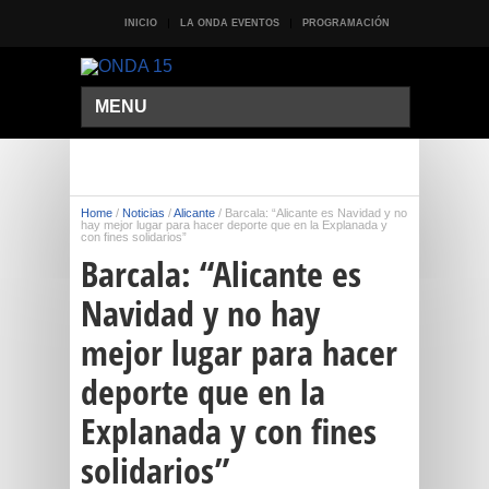
INICIO
LA ONDA EVENTOS
PROGRAMACIÓN
MENU
Home
/
Noticias
/
Alicante
/
Barcala: “Alicante es Navidad y no
hay mejor lugar para hacer deporte que en la Explanada y
con fines solidarios”
Barcala: “Alicante es
Navidad y no hay
mejor lugar para hacer
deporte que en la
Explanada y con fines
solidarios”