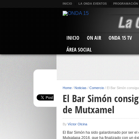
INICIO
LA ONDA EVENTOS
PROGRAMACIÓN
INICIO
ON AIR
ONDA 15 TV
ÁREA SOCIAL
Home
/
Noticias
/
Comercio
/
El Bar Simón consigu
El Bar Simón consig
de Mutxamel
By
Víctor Olcina
El Bar Simón ha sido galardonado por ser el 
Mutxatapa 2016, que ha finalizado con un éx