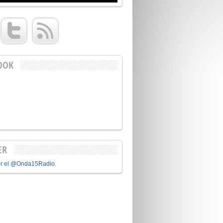
OOK
ER
or el @Onda15Radio.