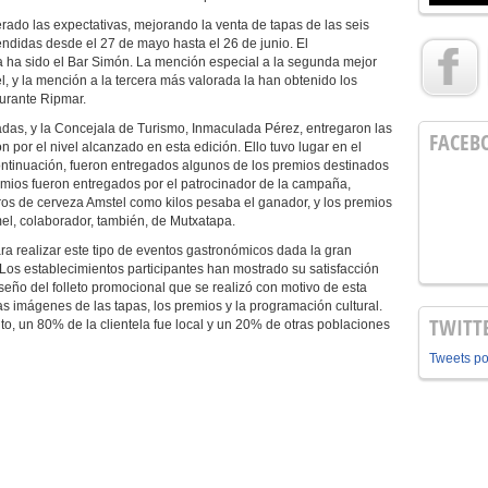
ado las expectativas, mejorando la venta de tapas de las seis
endidas desde el 27 de mayo hasta el 26 de junio. El
a ha sido el Bar Simón. La mención especial a la segunda mejor
, y la mención a la tercera más valorada la han obtenido los
aurante Ripmar.
adas, y la Concejala de Turismo, Inmaculada Pérez, entregaron las
FACEB
on por el nivel alcanzado en esta edición. Ello tuvo lugar en el
ontinuación, fueron entregados algunos de los premios destinados
premios fueron entregados por el patrocinador de la campaña,
tros de cerveza Amstel como kilos pesaba el ganador, y los premios
l, colaborador, también, de Mutxatapa.
ra realizar este tipo de eventos gastronómicos dada la gran
 Los establecimientos participantes han mostrado su satisfacción
diseño del folleto promocional que se realizó con motivo de esta
 imágenes de las tapas, los premios y la programación cultural.
TWITT
to, un 80% de la clientela fue local y un 20% de otras poblaciones
Tweets p