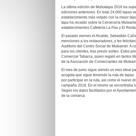
La última edición de Mutxatapa 2016 ha super
ediciones anteriores. En total 24.000 tapas v
establecimiento más votado con la mejor tap
tapa ha recaído sobre la Cervecería Mutxamel
establecimientos Cafetería La Pau y El Rest
El pasado viernes el Alcalde, Sebastián Cañ
menciones a los restauradores, y les felicitar
Auditorio del Centro Social de Mutxamel. A c
para los clientes, tras previo sorteo. Estos 
Comercial Tabarca, quien regaló en tantos li
de la Asociación de Comerciantes de Mutxame
El mes de junio sigue siendo un mes ideal pa
acogida que sigue teniendo la ruta de tapas.
por participar en la ruta, así como el nuevo 
campaña 2016. En el mismo se encontraba las
Según los datos facilitados por el Ayuntamien
de la comarca.