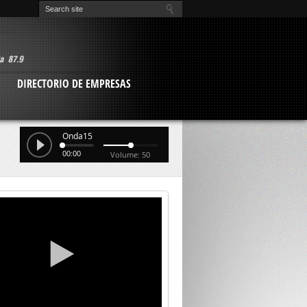
O
DIRECTORIO DE EMPRESAS
Onda15
00:00
Volume: 50