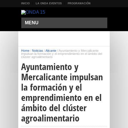
INICIO
LA ONDA EVENTOS
PROGRAMACIÓN
MENU
Home
/
Noticias
/
Alicante
/
Ayuntamiento y Mercalicante
impulsan la formación y el emprendimiento en el ámbito del
clúster agroalimentario
Ayuntamiento y
Mercalicante impulsan
la formación y el
emprendimiento en el
ámbito del clúster
agroalimentario