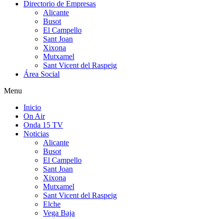
Directorio de Empresas
Alicante
Busot
El Campello
Sant Joan
Xixona
Mutxamel
Sant Vicent del Raspeig
Área Social
Menu
Inicio
On Air
Onda 15 TV
Noticias
Alicante
Busot
El Campello
Sant Joan
Xixona
Mutxamel
Sant Vicent del Raspeig
Elche
Vega Baja