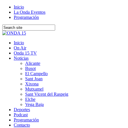
Inicio
La Onda Eventos
Programación
Inicio
On Air
Onda 15 TV
Noticias
Alicante
Busot
El Campello
Sant Joan
Xixona
Mutxamel
Sant Vicent del Raspeig
Elche
Vega Baja
Deportes
Podcast
Programación
Contacto