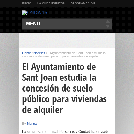
INICIO
LA ONDA EVENTOS
PROGRAMACIÓN
MENU
Home
/
Noticias
/
El Ayuntamiento de Sant Joan estudia la
concesión de suelo público para viviendas de alquiler
El Ayuntamiento de
Sant Joan estudia la
concesión de suelo
público para viviendas
de alquiler
By
Marina
La empresa municipal Personas y Ciudad ha enviado